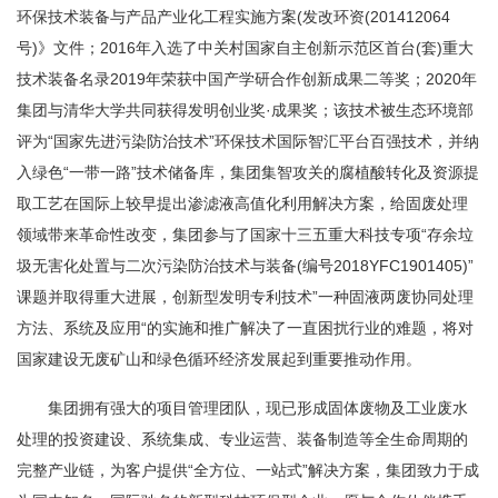
环保技术装备与产品产业化工程实施方案(发改环资(201412064
号)》文件；2016年入选了中关村国家自主创新示范区首台(套)重大
技术装备名录2019年荣获中国产学研合作创新成果二等奖；2020年
集团与清华大学共同获得发明创业奖·成果奖；该技术被生态环境部
评为“国家先进污染防治技术”环保技术国际智汇平台百强技术，并纳
入绿色“一带一路”技术储备库，集团集智攻关的腐植酸转化及资源提
取工艺在国际上较早提出渗滤液高值化利用解决方案，给固废处理
领域带来革命性改变，集团参与了国家十三五重大科技专项“存余垃
圾无害化处置与二次污染防治技术与装备(编号2018YFC1901405)”
课题并取得重大进展，创新型发明专利技术”一种固液两废协同处理
方法、系统及应用“的实施和推广解决了一直困扰行业的难题，将对
国家建设无废矿山和绿色循环经济发展起到重要推动作用。
集团拥有强大的项目管理团队，现已形成固体废物及工业废水
处理的投资建设、系统集成、专业运营、装备制造等全生命周期的
完整产业链，为客户提供“全方位、一站式”解决方案，集团致力于成