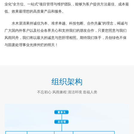
业化“全方位、一站式“项目管理与维护团队，能够为客户提供方法最佳、成本最
生，以保护环境、固废处理、促进科技成果转化为己任，必然会给环保行业带
低、效果最理想的高质量产品和服务。
来新的改变和惊素。
水木湛清果持诚信为本、准求单越、科按包断、合作共赢”的理念，竭诚与
十八大报告中提出生态发展和美丽中国的建设目标，这是我们每个环保人
广大国内外客户以及社会各界关心和支持我们的朋友合作，只要您照意与我们
乃至每个公民的奋斗目标。环保事业需要依革公众的力量，期里更多的企业参
风雨同舟，我们将以最大的诚意与您肝理相照。期待我们珠手，共创绿色不保
与环保产业，期望要多的有志之土搜身环保事业，共同为美化环境出力，为人
与固废处理事业光择州烂的明天！
类健康和子孙后代造福!
组织架构
不忘初心 风雨兼程 清洁环境 造福人类