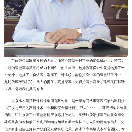
节能环保是国家发展的方向，循环经济是全球产业的聚焦核心，以环保为
环境与发展是当今国际社会普遍关注的重大问题，20世纪以来，随着科学
主题的绿色革命浪潮将成为中国企业的主旋律。选择做环保企业就是选择了一
技木的进步和生产力的提高，使人类得以创港出前所未有的物质财富。但与此
个使命、选择了一份组当、选择了一种追求，能修报身中国的绿色环保行业，
同时，人口剧增、资源过度消耗、环填污染、生态被坏等全球性问题也日益突
是时代膜予我们这一代人的责任，更是柴率，为保护碧水蓝天，建设美丽和谐
出，严重阻碍了人类社会的长远发展和生活质量的提高。保护环境，实现可持
世界，需要我们共同努力！
续发展战略，是当今世界的共识。
北京水木湛清环保科技集团有限公司，是一家专门从事环境污染治理新技
从事固体废物处理研究工作45年来，我和我的同事一直在努力创造更多更
术开发与应用的高新技术企业和国家专精特新“小巨人“企业，在环境污染系统化
优的固体皮物处理方法和途径，也取得了一些成果，但要把这些科按成果真正
治理、矿并水及工业高盐有机废水零排放处理、生活垃圾渗滤液低能耗全量化
转化为经济效益和社会价值，需要环保技术不断向产业化发展。可以说，科技
处理及高值腐植酸开发利用等细分领域有着专业技术领先和独特亮争能力，凭
成果转化能力与环保产业发展高度相关，环境科研的最终效应在很大程度上取
借拥有多项自主知识产权的回家级科研成果、高水平专察级技木研发团队，专
决于科技成果转化的效率。很高兴看到，水木湛洁作为一家新型环保企业的延