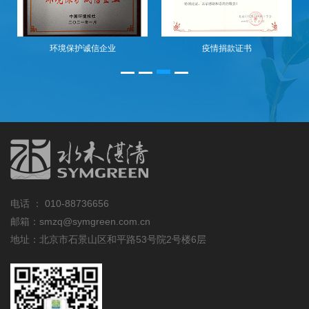
疫情捐款证书
公司捐款
电话 ：
010-88736656
邮箱：smzq@symgreen.com.cn
地址：北京市石景山区和平路53号院2号楼6层