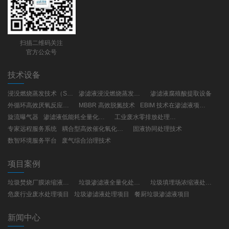
扫描二维码关注
官方公众号
技术设备
浸没燃烧蒸发技术（SCE）
渗滤液浸没燃烧蒸发工艺(SCE)
渗滤液腐殖酸提取设备
外循环高效厌氧反应器（UBF）
MBBR 高效脱氮技术
EBIM 技术在渗滤液项目建设与运营的应用
旋流曝气器
渗滤液低能耗全量化处理工艺
工业废水零排放处理技术
专家远程服务系统
耦合型高效催化氧化技术
固液协同处理技术
数智环境服务平台
废气综合治理技术
项目案例
垃圾焚烧厂膜浓缩液处理项目
垃圾渗滤液全量化处理项目
垃圾填埋场浓缩液处理项目
危废行业废水处理项目
垃圾渗滤液处理项目
餐厨垃圾渗滤液项目
新闻中心