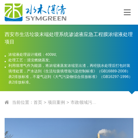
西安市生活垃圾末端处理系统渗滤液应急工程膜浓缩液处理
项目
浓缩液处理设计规模：400t/d;
处理工艺：浸没燃烧蒸发;
利用填埋气作为能源，将浓缩液蒸发浓缩至出渣，再经脱水处理后打包封装
填埋处置，产水达到《生活垃圾填埋场污染控制标准》（GB16889-2008）
表2排放标准，不凝气达到《大气污染物综合排放标准》（GB16297-1996）
表2排放标准。
当前位置：
首页
项目案例
市政领域污水处理项目