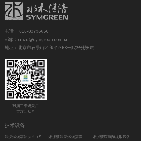
电话 ：
010-88736656
邮箱：smzq@symgreen.com.cn
地址：北京市石景山区和平路53号院2号楼6层
扫描二维码关注
官方公众号
技术设备
浸没燃烧蒸发技术（SCE）
渗滤液浸没燃烧蒸发工艺(SCE)
渗滤液腐殖酸提取设备