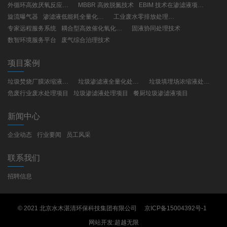
外循环高效厌氧反应器（UBF）
MBBR 高效脱氮技术
EBIM 技术在渗滤液项目建设与运营的应用
旋流曝气器
渗滤液低能耗全量化处理工艺
工业废水零排放处理技术
专家远程服务系统
耦合型高效催化氧化技术
固液协同处理技术
数智环境服务平台
废气综合治理技术
项目案例
垃圾焚烧厂膜浓缩液处理项目
垃圾渗滤液全量化处理项目
垃圾填埋场浓缩液处理项目
危废行业废水处理项目
垃圾渗滤液处理项目
餐厨垃圾渗滤液项目
新闻中心
企业动态
行业要闻
员工风采
联系我们
招聘信息
© 2021 北京水木湛清环保科技集团有限公司
京ICP备15004392号-1
网站开发
:
超越无限